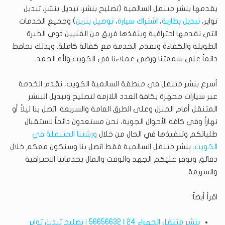
يقدمها بنشر متنقل السالمية (تصليح بنشر، تبديل بنشر، تبديل
تواير،
تبديل بطارية
،
اشتراك سيارة
،
توصيل بنزين
) وجميع الخدمات
التي نقدمها احترافية وينفذها فريق من الفنيين ذوي الخبرة
الطويلة والكفاءة ونقدم الخدمة مع كفالة كاملة. وبذلك نحافظ
دائماً على سمعتنا ورضى عملاءنا في الكويت ولله الحمد.
أسرع بنشر متنقل في منطقة السالمية الكويت، نقدم الخدمة
عبر سيارات مجهزة بكافة العدد اللازمة لتصليح وتبديل البنشر
المتنقل أمام المنزل وعلى الطرق العامة والسريعة. اتصل بنا ليلاً أو
نهاراً وفي كافة الأحوال الجوية، نحن مستعدون دائماً لاستقبال
طلباتكم وتنفيذها في الحال من خلال
ورشتنا المتنقلة في
الكويت
. بنشر متنقل السالمية فقط اتصل بنا وسنكون معكم خلال
دقائق ونوفر عليكم الجهد والوقت والمال بخدماتنا الاحترافية
والسريعة.
اقرأ أيضاً:
بنشر متنقل الجهراء 24 | 56656632 | تصليح تبديل تواير