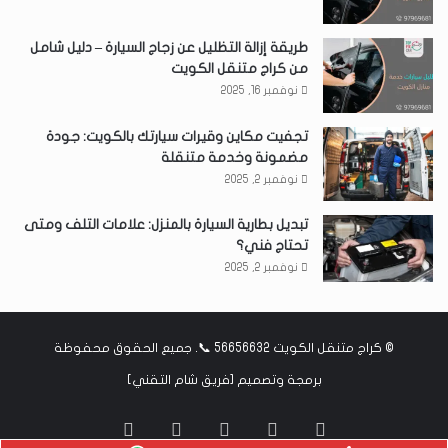
طريقة إزالة التظليل عن زجاج السيارة – دليل شامل
من كراج متنقل الكويت
نوفمبر 16, 2025
تجفيت مكاين وقيرات سيارتك بالكويت: جودة
مضمونة وخدمة متنقلة
نوفمبر 2, 2025
تبديل بطارية السيارة بالمنزل: علامات التلف ومتى
تحتاج فني؟
نوفمبر 2, 2025
©
كراج متنقل الكويت 56656632 📞
. جميع الحقوق محفوظة
برمجة وتصميم [
فريق شام التقني
]
‫X
فيسبوك
انستقرام
واتساب
Google