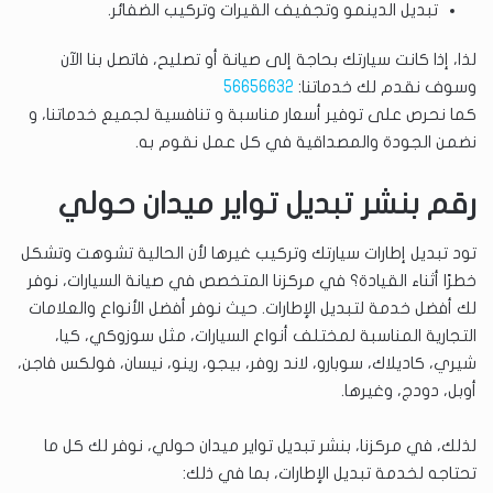
تبديل الدينمو وتجفيف القيرات وتركيب الضفائر.
لذا، إذا كانت سيارتك بحاجة إلى صيانة أو تصليح، فاتصل بنا الآن
وسوف نقدم لك خدماتنا:
56656632
كما نحرص على توفير أسعار مناسبة و تنافسية لجميع خدماتنا، و
نضمن الجودة والمصداقية في كل عمل نقوم به.
رقم بنشر تبديل تواير ميدان حولي
تود تبديل إطارات سيارتك وتركيب غيرها لأن الحالية تشوهت وتشكل
خطرًا أثناء القيادة؟ في مركزنا المتخصص في صيانة السيارات، نوفر
لك أفضل خدمة لتبديل الإطارات. حيث نوفر أفضل الأنواع والعلامات
التجارية المناسبة لمختلف أنواع السيارات، مثل سوزوكي، كيا،
شيري، كاديلاك، سوبارو، لاند روفر، بيجو، رينو، نيسان، فولكس فاجن،
أوبل، دودج، وغيرها.
لذلك، في مركزنا، بنشر تبديل تواير ميدان حولي، نوفر لك كل ما
تحتاجه لخدمة تبديل الإطارات، بما في ذلك: