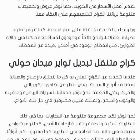
نقدم أفضل الأسعار في الكويت، كما نوفر عروض وتخفيضات
متنوعة لزبائننا الكرام لتشجيعهم على البقاء معنا.
ويتوفر لدينا خدمة متنقلة على مدار الساعة، كما تتوفر عقود
الصيانة لعملائنا. ونحن دائماً موجودون لمساعدة عملائنا في حالات
الطوارئ، مثل انقطاع الوقود في أماكن بعيدة عن المحطات.
كراج متنقل تبديل تواير ميدان حولي
عندما نتحدث عن الكراج، نعني به كل ما يتعلق بالإصلاح والصيانة
لمختلف أنواع السيارات، بغض النظر عن نظامها الكهربائي
والميكانيكي المعقد. نحن نوفر خدماتنا للسيارات الرياضية والثقيلة
والركوب والشحن، ونمتلك فنيين محترفين في كل تلك الأنواع.
نحن نوفر لكم مجموعة متنوعة من البطاريات، بما في ذلك
البطاريات المائية والجافة والقابلة لإعادة الشحن، كما نوفر شواحن
متنقلة في حالة نفاذ الطاقة في البطارية. كما نستورد لكم أنواعًا
من القطع التي غالبًا ما تكون غير متوفرة في السوق المحلي من