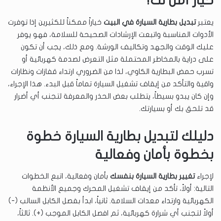
خيار آمن لك؟
يعتبر
تبديل بطارية السيارة في البيت
خياراً ممكناً للكثيرين إذا توفرت
الأدوات المناسبة واتبعت الإرشادات الصحيحة للسلامة، فهو يوفر
عليك الوقت والجهد وتكاليف الورشة. ومع ذلك، يجب أن تكون
على دراية بالمخاطر المحتملة مثل التعرض لصدمة كهربائية أو
تسرب حمض البطارية الكاوي، لذا من الضروري ارتداء قفازات ونظارات
واقية والتأكد من إيقاف تشغيل السيارة تماماً قبل البدء. هذا الإجراء،
وإن كان يبدو بسيطاً، يتطلب بعض الحذر والمعرفة لتجنب أي أضرار
قد تلحق بك أو بسيارتك.
دليلك لتبديل بطارية السيارة خطوة
بخطوة بأمان وفعالية
لإجراء
تغيير بطارية السيارة بنفسك
بأمان وفعالية، اتبع الخطوات
التالية: أولاً، تأكد من إيقاف تشغيل المحرك وجميع الأنظمة
الكهربائية وارتداء معدات السلامة. ثانياً، ابدأ بفصل الكابل السالب (-)
أولاً لتجنب أي شرارة كهربائية، ثم افصل الكابل الموجب (+). ثالثاً،