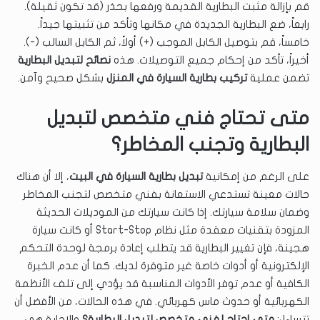
قم بإزالة مثبت البطارية القديمة ورفعها بحذر (قد تكون ثقيلة).
رابعاً، ضع البطارية الجديدة في مكانها وتأكد من تثبيتها جيداً.
خامساً، قم بتوصيل الكابل الموجب (+) أولاً، ثم الكابل السالب (-).
أخيراً، تأكد من إحكام جميع التوصيلات. هذه
نصائح لتبديل البطارية
تضمن عملية
تركيب بطارية السيارة في المنزل
بشكل صحيح وآمن.
متى تحتاج فني متخصص لتبديل
البطارية وتجنب المخاطر؟
على الرغم من إمكانية
تبديل بطارية السيارة في البيت
، إلا أن هناك
حالات معينة تستدعي الاستعانة بفني متخصص لتجنب المخاطر
وضمان سلامة سيارتك. إذا كانت سيارتك من الموديلات الحديثة
المزودة بتقنيات معقدة مثل نظام Start-Stop أو كانت سيارة
هجينة، فإن تغيير البطارية قد يتطلب إعادة برمجة لوحدة التحكم
الإلكترونية أو أدوات خاصة غير متوفرة لديك. كما أن عدم الخبرة
الكافية أو عدم توفر الأدوات المناسبة قد يؤدي إلى تلف الأنظمة
الكهربائية أو حدوث ماس كهربائي. في هذه الحالات، من الأفضل أن
تتساءل:
متى احتاج لفني متخصص لتبديل البطارية؟
والإجابة هي