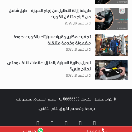
طريقة إزالة التظليل عن زجاج السيارة – دليل شامل
من كراج متنقل الكويت
نوفمبر 16, 2025
تجفيت مكاين وقيرات سيارتك بالكويت: جودة
مضمونة وخدمة متنقلة
نوفمبر 2, 2025
تبديل بطارية السيارة بالمنزل: علامات التلف ومتى
تحتاج فني؟
نوفمبر 2, 2025
©
كراج متنقل الكويت 56656632 📞
. جميع الحقوق محفوظة
برمجة وتصميم [
فريق شام التقني
]
‫X
فيسبوك
انستقرام
واتساب
Google
اتصل بنا
واتساب